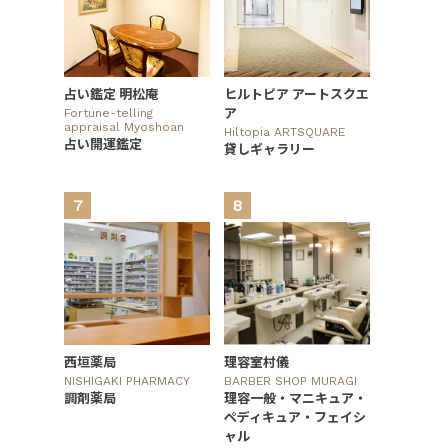
占い鑑定 明松庵
ヒルトピア アートスクエ
ア
Fortune-telling
appraisal Myoshoan
Hiltopia ARTSQUARE
占い開運鑑定
貸しギャラリー
7
8
西垣薬局
理容室村儀
NISHIGAKI PHARMACY
BARBER SHOP MURAGI
調剤薬局
理容一般・マニキュア・
ペディキュア・フェイシ
ャル