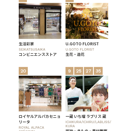
生活彩家
U.GOTO FLORIST
SEIKATSUSAIKA
U.GOTO FLORIST
コンビニエンスストア
生花・造花
20
9
25
27
35
ロイヤルアルパカセニョ
一蔵 いち瑠 ラブリス 蔵
リータ
ICHIKURA/ICHIRU/LABLISS/
KURA
ROYAL ALPACA
振袖・きもの・着付教室